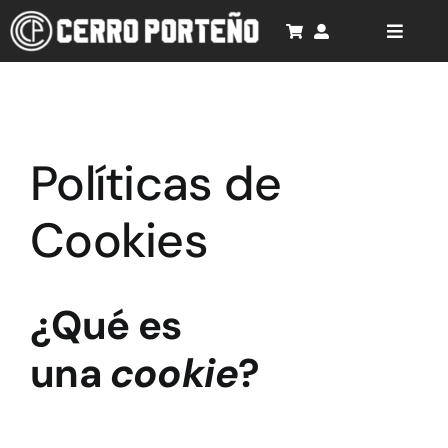
Saltar
al
Toggle
Naviga
contenido
Inicio
Cancionero
Políticas de
Rompecabezas 3D
Cookies
Productos
Soporte
¿Qué es
una
cookie
?