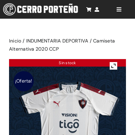
Saltar
al
Toggle
Naviga
contenido
Inicio
Cancionero
Inicio
/
INDUMENTARIA DEPORTIVA
/
Camiseta
Alternativa 2020 CCP
Rompecabezas 3D
Sin stock
Productos
¡Oferta!
Soporte