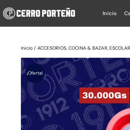
Saltar
al
Inicio
C
contenido
Inicio
/
ACCESORIOS
,
COCINA & BAZAR
,
ESCOLA
¡Oferta!