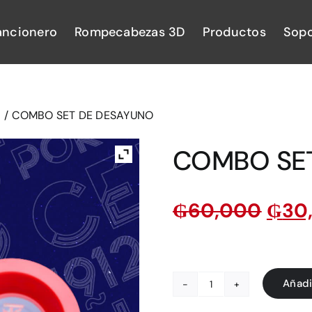
ancionero
Rompecabezas 3D
Productos
Sopo
R
/
COMBO SET DE DESAYUNO
COMBO SE
₲
60,000
₲
30
Añadi
COMBO
SET