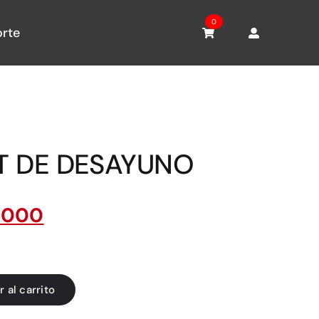
0
rte
T DE DESAYUNO
,000
r al carrito