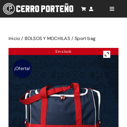
Saltar
al
Toggle
Naviga
contenido
Inicio
Cancionero
Inicio
/
BOLSOS Y MOCHILAS
/
Sport bag
Rompecabezas 3D
Sin stock
Productos
¡Oferta!
Soporte