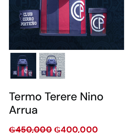
Termo Terere Nino
Arrua
₲
450,000
₲
400,000