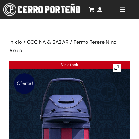
Saltar
al
Toggle
Naviga
contenido
Inicio
Cancionero
Inicio
/
COCINA & BAZAR
/
Termo Terere Nino
Arrua
Rompecabezas 3D
Sin stock
Productos
¡Oferta!
Soporte