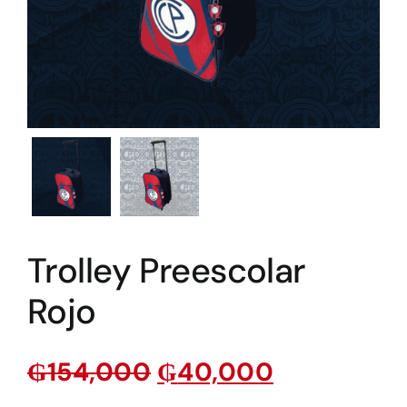
Trolley Preescolar
Rojo
₲
154,000
₲
40,000