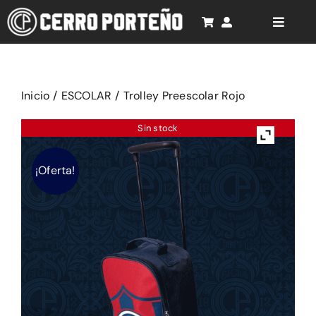
Saltar
al
Toggle
Naviga
contenido
Inicio
Cancionero
Inicio
/
ESCOLAR
/
Trolley Preescolar Rojo
Rompecabezas 3D
Sin stock
Productos
¡Oferta!
Soporte