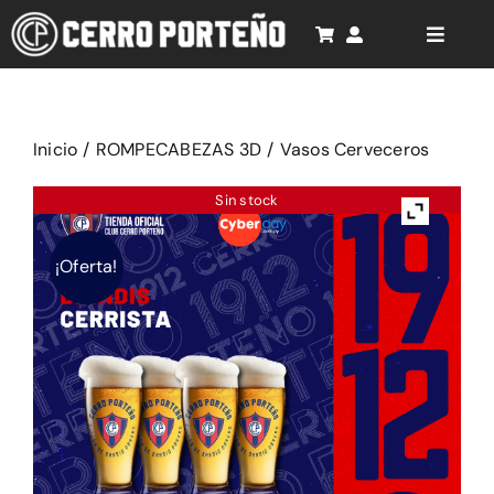
Saltar
al
Toggle
Naviga
contenido
Inicio
Cancionero
Inicio
/
ROMPECABEZAS 3D
/
Vasos Cerveceros
Rompecabezas 3D
Sin stock
Productos
¡Oferta!
Soporte