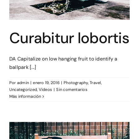
Curabitur lobortis
DA Capitalize on low hanging fruit to identify a
ballpark [...]
Por
admin
|
enero 19, 2016
|
Photography
,
Travel
,
Uncategorized
,
Videos
|
Sin comentarios
Más información