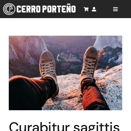
Saltar
al
Toggle
Naviga
contenido
Inicio
Cancionero
Rompecabezas 3D
Productos
Soporte
Curabitur sagittis