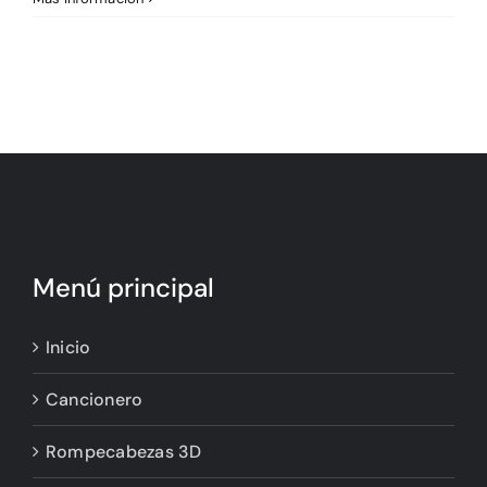
Menú principal
Inicio
Cancionero
Rompecabezas 3D